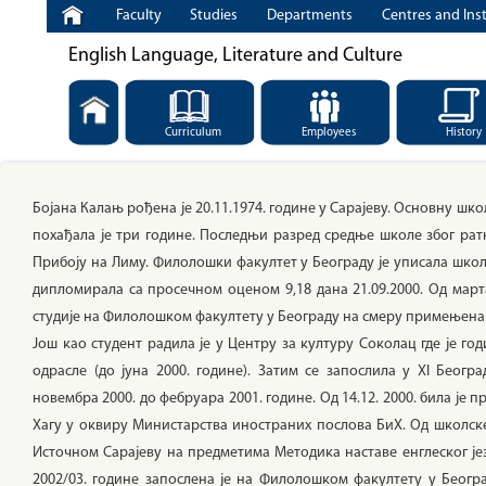
Faculty
Studies
Departments
Centres and Inst
English Language, Literature and Culture
Curriculum
Employees
History
Бојана Калањ рођена је 20.11.1974. године у Сарајеву. Основну шко
похађала је три године. Последњи разред средње школе због рат
Прибоју на Лиму. Филолошки факултет у Београду је уписала школск
дипломирала са просечном оценом 9,18 дана 21.09.2000. Од март
студије на Филолошком факултету у Београду на смеру примењена л
Још као студент радила је у Центру за културу Соколац где је год
одрасле (до јуна 2000. године). Затим се запослила у XI Беогр
новембра 2000. до фебруара 2001. године. Од 14.12. 2000. била је
Хагу у оквиру Министарства иностраних послова БиХ. Од школске 
Источном Сарајеву на предметима Методика наставе енглеског јези
2002/03. године запослена је на Филолошком факултету у Беогр