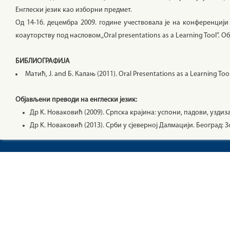
Енглески језик као изборни предмет.
Од 14-16. децембра 2009. године учествовала је на конференцији 
коауторству под насловом „Oral presentations as a Learning Tool”. О
БИБЛИОГРАФИЈА
Матић, J. and Б. Калањ (2011). Oral Presentations as a Learning Tool.
Објављени преводи на енглески језик:
Др K. Новаковић (2009). Српска крајина: успони, падови, уздизањ
Др K. Новаковић (2013). Срби у сјеверној Далмацији. Београд: Зо