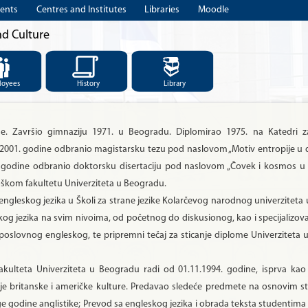
ents
Centres and Institutes
Libraries
Moodle
nd Culture
loyees
History
Library
 Završio gimnaziju 1971. u Beogradu. Diplomirao 1975. na Katedri za
a 2001. godine odbranio magistarsku tezu pod naslovom „Motiv entropije u
05. godine odbranio doktorsku disertaciju pod naslovom „Čovek i kosmos u
loškom fakultetu Univerziteta u Beogradu.
engleskog jezika u Školi za strane jezike Kolarčevog narodnog univerziteta
og jezika na svim nivoima, od početnog do diskusionog, kao i specijalizov
poslovnog engleskog, te pripremni tečaj za sticanje diplome Univerziteta
fakulteta Univerziteta u Beogradu radi od 01.11.1994. godine, isprva kao 
je britanske i američke kulture. Predavao sledeće predmete na osnovim st
godine anglistike; Prevod sa engleskog jezika i obrada teksta studentima t