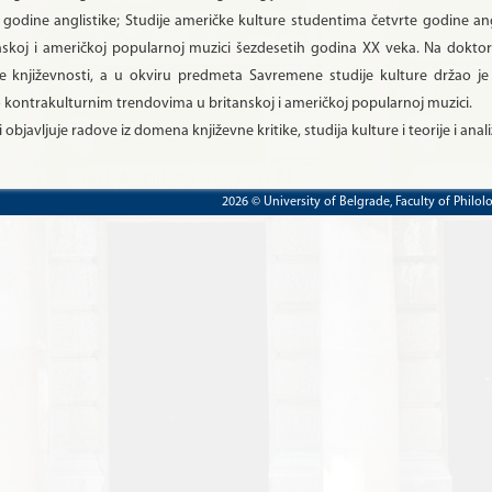
godine anglistike; Studije američke kulture studentima četvrte godine ang
anskoj i američkoj popularnoj muzici šezdesetih godina XX veka. Na dokto
ske književnosti, a u okviru predmeta Savremene studije kulture držao j
o kontrakulturnim trendovima u britanskoj i američkoj popularnoj muzici.
objavljuje radove iz domena književne kritike, studija kulture i teorije i ana
2026 © University of Belgrade, Faculty of Philol