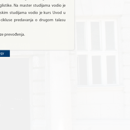
listike. Na master studijama vodio je
rskim studijama vodio je kurs Uvod u
e cikluse predavanja o drugom talasu
lize prevođenja.
ogy