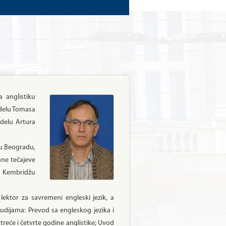
 anglistiku
 delu Tomasa
 delu Artura
 u Beogradu,
ane tečajeve
 u Kembridžu
lektor za savremeni engleski jezik, a
udijama: Prevod sa engleskog jezika i
reće i četvrte godine anglistike; Uvod