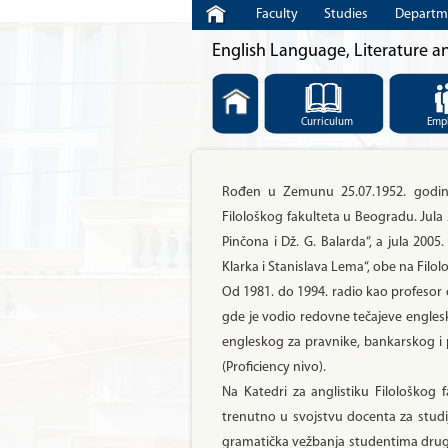
Faculty
Studies
Departm
English Language, Literature a
Curriculum
Emp
Rođen u Zemunu 25.07.1952. godine.
Filološkog fakulteta u Beogradu. Jul
Pinčona i Dž. G. Balarda“, a jula 20
Klarka i Stanislava Lema“, obe na Filo
Od 1981. do 1994. radio kao profesor 
gde je vodio redovne tečajeve englesk
engleskog za pravnike, bankarskog i 
(Proficiency nivo).
Na Katedri za anglistiku Filološkog 
trenutno u svojstvu docenta za studi
gramatička vežbanja studentima druge 