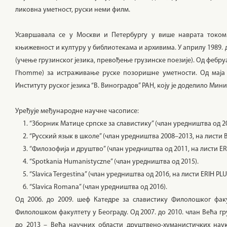
ликовна уметност, руски неми филм.
Усавршавала се у Москви и Петербургу у више наврата током 
књижевност и културу у библиотекама и архивима. У априлу 1989. 
(учење грузинског језика, превођење грузинске поезије). Од фебруа
l’homme) за истраживање руске позоришне уметности. Од маја 
Институту руског језика “В. Виноградов” РАН, коју је доделило Мин
Уређује међународне научне часописе:
“Зборник Матице српске за славистику” (члан уредништва од 200
“Русский язык в школе” (члан уредништва 2008–2013, на листи 
“Филозофија и друштво” (члан уредништва од 2011, на листи ERI
“Spotkania Humanistyczne” (члан уредништва од 2015).
“Slavica Tergestina” (члан уредништва од 2016, на листи ERIH PLU
“Slavica Romana” (члан уредништва од 2016).
Од 2006. до 2009. шеф Катедре за славистику Филолошког фак
Филолошком факултету у Београду. Од 2007. до 2010. члан Већа гр
до 2013 – Већа научних области друштвено-хуманистичких наук