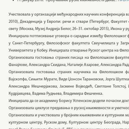
11. јануар 2010: “Проучавање руске књижевности данас”.
ПРОГ
Учествовала у органзацији међународних научних конференција ван
2010), Декаденција у Европи: речи и ствари (Петербург, Факултет
свету (Москва, Музеј Андреја Белог, 26–31. октобар 2015), Икона у 
Иницирала потписивање уговора о сарадњи између Филолошког фак
у Санкт-Петербургу, Филозофског факултета Свеучилишта у Загр
Универзитета у Кобеу. Иницирала отварање Руског центра на Фило
Организовала гостовања страних писаца на Филолошком факултет
Фанајлове, Александра Скидана, Наталије Азарове, Александра Рад
Организовала гостовања страних научника на Филолошком фак
Вајскопфа, Сињити Мурате, Виде Џонсон Тарановски, Јорга Шултеа,
Александра Мешчерјакова, Јасмине Војводић, Светлане Толстој,
Кудрјавцева, Вадима Рудњева, Владимира Фешченка.
Иницирала да се академику Борису Успенском додели почасни докт
Организовала циклусе предавања о руској књижевности и уметности 
Организовала и учествовала у бројним књижевним и културним ма
културном центру, Руском дому, Културном центру Београда, На