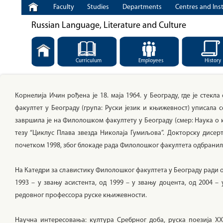
Faculty
Studies
Departments
Centres and Inst
Russian Language, Literature and Culture
Curriculum
Employees
History
Корнелија Ичин рођена је 18. маја 1964. у Београду, где је сте
факултет у Београду (група: Руски језик и књижевност) уписала 
завршила је на Филолошком факултету у Београду (смер: Наука о 
тезу “Циклус Плава звезда Николаја Гумиљова”. Докторску дисер
почетком 1998, због блокаде рада Филолошког факултета одбранила 
На Катедри за славистику Филолошког факултета у Београду ради од
1993 – у звању асистента, од 1999 – у звању доцента, од 2004 –
редовног профессора руске књижевности.
Научна интересовања: култура Сребрног доба, руска поезија ХХ