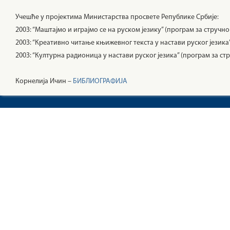
Учешће у пројектима Министарства просвете Републике Србије:
2003: “Маштајмо и играјмо се на руском језику” (програм за струч
2003: “Креативно читање књижевног текста у настави руског језика
2003: “Културна радионица у настави руског језика” (програм за с
Корнелија Ичин –
БИБЛИОГРАФИЈА