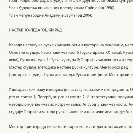
град”, Радио Београду, Студију Б, РТС-у и другим установама културе
Члан Удружења књижевних преводилаца Србије (од 1990).
Члан међународне Академије Заума (од 2004).
НАСТАВНО-ПЕДАГОШКИ РАД
Изводи наставу из руске књижевности и културе на основним, маст
Основне студије: Руска књижевност 6 (руска драма ХХ века); Руск
века); Руска култура 1; Руска култура 2; Теорија књижевности и те
Мастер студије: Методика наставе руске културе. Менторски рад.
Докторске студије: Руска авангарда; Руски неми филм. Менторски р
У досадашњем раду изводила је наставу из различитих предмета. Осн
pro et contra 1; Петербург: pro et contra 2; Интертектуално пору
методологије књижевих истраживања; Апсурд у књижевности; Ан
студије: Теорије и методи руске ликовне и песничке авангарде; Апс
Ментор при изради више магистарских теза и докторских дисерта