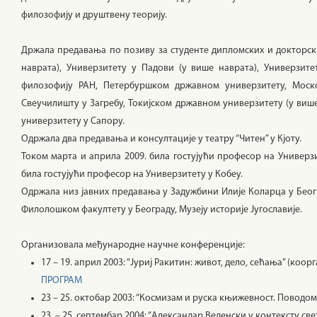
филозофију и друштвену теорију.
Држала предавања по позиву за студенте дипломских и докторских
наврата), Универзитету у Падови (у више наврата), Универзите
филозофију РАН, Петербуршком државном универзитету, Моско
Свеучилишту у Загребу, Токијском државном универзитету (у више 
универзитету у Сапору.
Одржала два предавања и консултације у театру “Читен” у Кјоту.
Током марта и априла 2009. била гостујући професор на Универзи
била гостујући професор на Универзитету у Кобеу.
Одржала низ јавних предавања у Задужбини Илије Коларца у Беогр
Филолошком факултету у Београду, Музеју историје Југославије.
Организовала међународне научне конференције:
17 – 19. април 2003: “Јуриј Ракитин: живот, дело, сећања” (ко
ПРОГРАМ
23 – 25. октобар 2003: “Космизам и руска књижевност. Поводо
23. – 25. септембар 2004: “Александар Веденски у контексту све