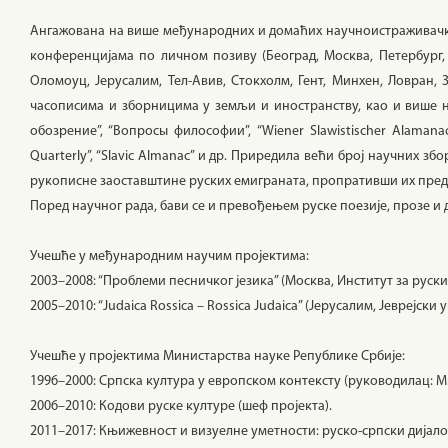
Ангажована на више међународних и домаћих научноистраживачк
конференцијама по личном позиву (Београд, Москва, Петербург, 
Оломоуц, Јерусалим, Тел-Авив, Стокхолм, Гент, Минхен, Ловран, 
часописима и зборницима у земљи и иностранству, као и више 
обозрение”, “Вопросы философии”, “Wiener Slawistischer Alamanach”,
Quarterly”, “Slavic Almanac” и др. Приредила већи број научних з
рукописне заоставштине руских емиграната, пропративши их пре
Поред научног рада, бави се и превођењем руске поезије, прозе и 
Учешће у међународним научим пројектима:
2003–2008: “Проблеми песничког језика” (Москва, Институт за руски
2005–2010: “Judaica Rossica – Rossica Judaica” (Јерусалим, Јеврејски
Учешће у пројектима Министарства науке Републике Србије:
1996–2000: Српска култура у европском контексту (руководилац: 
2006–2010: Кодови руске културе (шеф пројекта).
2011–2017: Књижевност и визуелне уметности: руско-српски дијалог