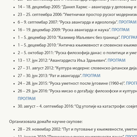
14 – 18. децембар 2005: “Данил Хармс – авангарда у деловању 
23 – 25. септембра 2006: “Уметнички простор руског модернизм
6 – 9. септембар 2007: “Руска авангарда и идеологија”.
ПРОГРАМ
16 – 19. децембар 2009: “Руска авангарда и наука”.
ПРОГРАМ
1 – 5. децембар 2010: “Казимир Маљевич: без граница”.
ПРОГРА
1 – 5. децембар 2010: “Античка књижевност и словенске књиже
2 – 5. октобар 2011: “Руска филозофија данас: о политици и уме
13 – 17. јун 2012: “Авангардиста Иља Здањевич”.
ПРОГРАМ
27 – 31. август 2012: “Култура модерне: словенско-јапански дија
27 – 30. јун 2013: “Рат и авангарда”.
ПРОГРАМ
24 – 28. јун 2015: “Руска уметност после југовине (1960-е)”.
ПРОГ
26 – 29. јун 2016: “Руска мисао о догађају: филозофски и култу
ПРОГРАМ
30. август – 4. септембар 2016: “Од утопије ка катастрофи: сов
Организовала домаће научне скупове:
28 – 29. новембар 2002: “Пут и путовање у књижевности, уметн