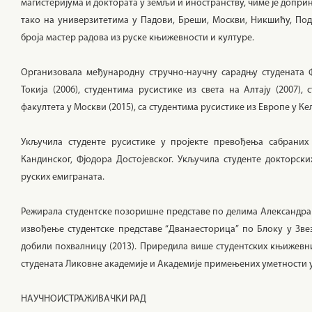
магистеријума и доктората у земљи и иностранству, чиме је допри
тако на универзитетима у Падови, Бреши, Москви, Никшићу, По
броја мастер радова из руске књижевности и културе.
Организовала међународну стручно-научну сарадњу студената Ф
Токија (2006), студентима русистике из света на Алтају (2007)
факултета у Москви (2015), са студентима русистике из Европе у Кел
Укључила студенте русистике у пројекте превођења сабраних
Кандинског, Фјодора Достојевског. Укључила студенте докторс
руских емиграната.
Режирала студентске позоришне представе по делима Александра В
извођење студентске представе “Дванаесторица” по Блоку у Зве
добили похвалницу (2013). Приредила више студентских књижевн
студената Ликовне академије и Академије примењених уметности у
НАУЧНОИСТРАЖИВАЧКИ РАД