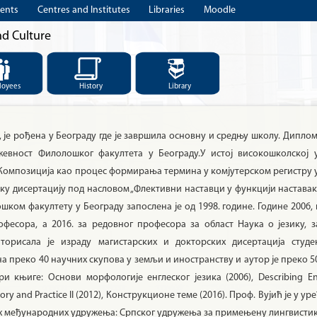
ents
Centres and Institutes
Libraries
Moodle
nd Culture
loyees
History
Library
 је рођена у Београду где је завршила основну и средњу школу. Диплом
жевност Филолошког факултета у Београду.У истој високошколској у
 „Композиција као процес формирања термина у комјутерском регистру 
орску дисертацију под насловом „Флективни наставци у функцији наставак
ошком факултету у Београду запослена је од 1998. године. Године 2006, 
офесора, а 2016. за редовног професора за област Наука о језику, 
торисала је израду магистарских и докторских дисертација студе
 на преко 40 научних скупова у земљи и иностранству и аутор је преко 5
ри књиге: Основи морфологије енглеског језика (2006), Describing Eng
eory and Practice II (2012), Конструкционе теме (2016). Проф. Вујић је у
ћих међународних удружења: Српског удружења за примењену лингвистику, I