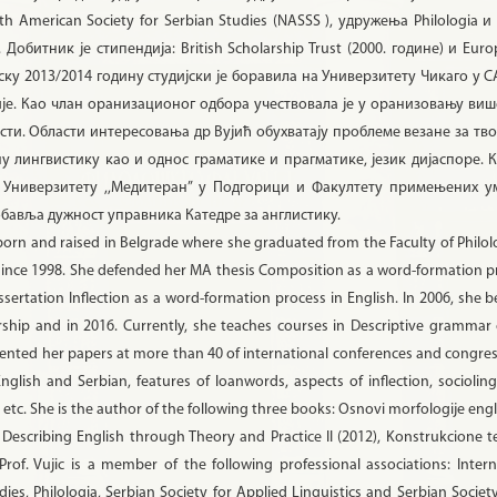
orth American Society for Serbian Studies (NASSS ), удружења Philologia 
битник је стипендија: British Scholarship Trust (2000. године) и Europ
олску 2013/2014 годину студијски је боравила на Универзитету Чикаго у
дије. Као члан оранизационог одбора учествовала је у оранизовању ви
сти. Области интересовања др Вујић обухватају проблеме везане за тво
у лингвистику као и однос граматике и прагматике, jeзик дијаспоре. К
 Универзитету ,,Медитеран” у Подгорици и Факултету примењених ум
 обавља дужност управника Катедре за англистику.
s born and raised in Belgrade where she graduated from the Faculty of Philo
since 1998. She defended her MA thesis Composition as a word-formation pr
ssertation Inflection as a word-formation process in English. In 2006, she b
hip and in 2016. Currently, she teaches courses in Descriptive grammar of
nted her papers at more than 40 of international conferences and congresse
glish and Serbian, features of loanwords, aspects of inflection, sociolin
tc. She is the author of the following three books: Osnovi morfologije engl
 Describing English through Theory and Practice II (2012), Konstrukcione 
f. Vujic is a member of the following professional associations: Interna
es, Philologia, Serbian Society for Applied Linguistics and Serbian Society