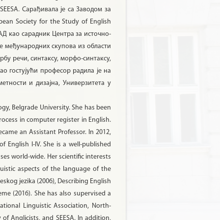
и SEESA. Сарађивала је са Заводом за
ean Society for the Study of English
 САД као сарадник Центра за источно-
ше међународних скупова из области
рбу речи, синтаксу, морфо-синтаксу,
ао гостујући професор радила је на
етности и дизајна, Универзитета у
logy, Belgrade University. She has been
ocess in computer register in English.
ecame an Assistant Professor. In 2012,
 English I-IV. She is a well-published
s world-wide. Her scientific interests
guistic aspects of the language of the
eskog jezika (2006), Describing English
teme (2016). She has also supervised a
tional Linguistic Association, North-
 of Anglicists, and SEESA. In addition,