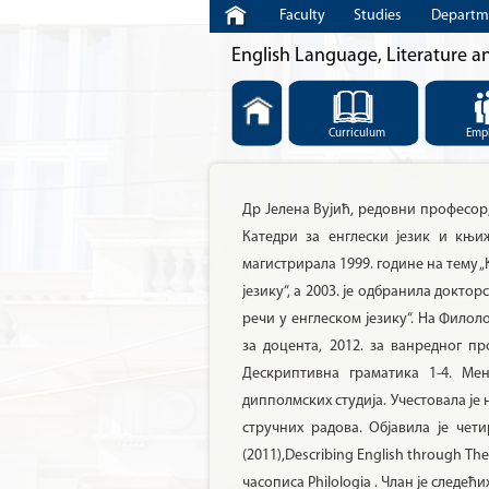
Faculty
Studies
Departm
English Language, Literature a
Curriculum
Emp
Др Јелена Вујић, редовни професор,
Катедри за енглески језик и књи
магистрирала 1999. године на тему
језику“, а 2003. је одбранила докт
речи у енглеском језику“. На Филол
за доцента, 2012. за ванредног пр
Дескриптивна граматика 1-4. Мен
дипполмских студија. Учестовала је
стручних радова. Објавила је чети
(2011),Describing English through Th
часописа Philologia . Члан је следе