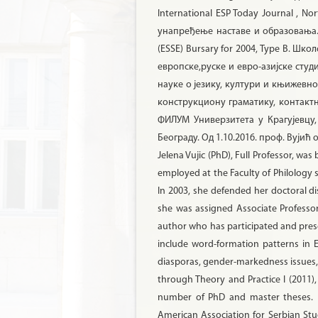
International ESP Today Journal , N
унапређење наставе и образовања. До
(ESSE) Bursary for 2004, Type B. Шк
европске,руске и евро-азијске сту
науке о језику, култури и књижевно
конструкциону граматику, контактн
ФИЛУМ Универзитета у Крагујевцу,
Београду. Од 1.10.2016. проф. Вујић
Jelena Vujic (PhD), Full Professor, wa
employed at the Faculty of Philology 
In 2003, she defended her doctoral di
she was assigned Associate Professors
author who has participated and prese
include word-formation patterns in En
diasporas, gender-markedness issues, e
through Theory and Practice I (2011),
number of PhD and master theses. Pro
American Association for Serbian Studi