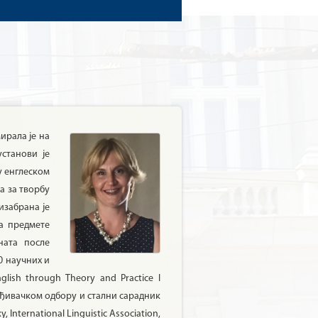
ирала је на
станови је
у енглеском
а за творбу
изабрана је
за предмете
ната после
0 научних и
lish through Theory and Practice I
 уређивачком одбору и стални сарадник
nternational Linguistic Association,