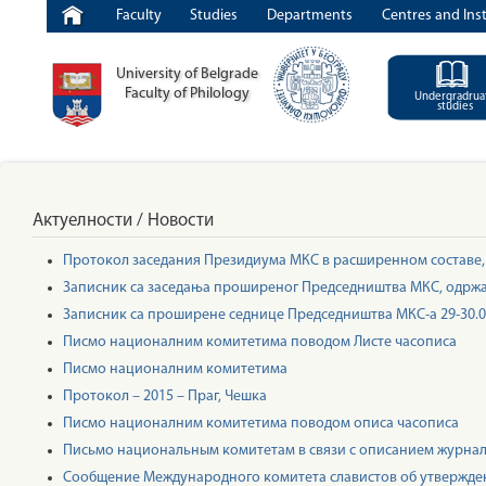
Faculty
Studies
Departments
Centres and Inst
University of Belgrade
Faculty of Philology
Undergradrua
studies
Актуелности / Новости
Протокол заседания Президиума МКС в расширенном составе, со
Записник са заседања проширеног Председништва МКС, одржано
Записник са проширене седнице Председништва МКС-а 29-30.08.
Писмо националним комитетима поводом Листе часописа
Писмо националним комитетима
Протокол – 2015 – Праг, Чешка
Писмо националним комитетима поводом описа часописа
Письмо национальным комитетам в связи с описанием журна
Сообщение Международного комитета славистов об утвержден